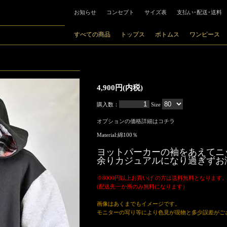
お知らせ
コンセプト
サイズ表
支払い･配送･送料
すべての商品
トップス
ボトムス
ワンピース
4,900円(内税)
購入数：
Size
オプションの価格詳細はコチラ
Material:綿100％
ヨットパーカーの袖をあえてニ
余りカジュアルになり過ぎずお
※8000円以上お買いげ の方は送料無料となります
(配送先一か所のみ無料になります）
画像はあくまでもイメージです。
モニターの写り等により色見が現物と多少誤差がご